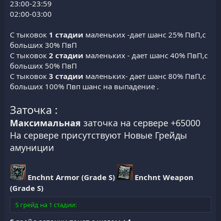
23:00-23:59
02:00-03:00
С тыковок
1 стадии
маленьких -дает шанс 25% ПвП,с
больших 30% ПвП
С тыковок
2 стадии
маленьких - дает шанс 40% ПвП,с
больших 50% ПвП
С тыковок
3 стадии
маленьких- дает шанс 80% ПвП,с
больших 100% Пвп шанс на выпадение .
Заточка :
Максимальная
заточка на сервере +65000
На сервере присутствуют Новые Грейды
амуниции
Enchnt Armor (Grade S)
Enchnt Weapon
(Grade S)
S грейд на 1 стадии: