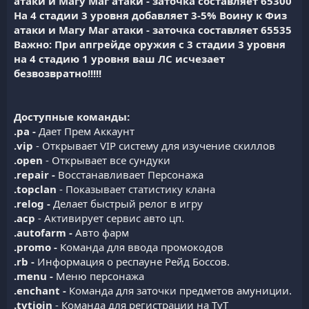
атаки и Магу Маг атаки - заточка составляет 65300
На 4 стадии 3 уровня добавляет 3-5% Воину к Физ
атаки и Магу Маг атаки - заточка составляет 65535
Важно: При апгрейде оружия с 3 стадии 3 уровня
на 4 стадию 1 уровня ваш ЛС исчезает
безвозвратно!!!!!
Доступные команды:
.pa -
Дает Прем Аккаунт
.vip
- Открывает VIP систему для изучение скиллов
.open
- Открывает все сундуки
.repair -
Восстанавливает Персонажа
.topclan
- Показывает статистику клана
.relog -
Делает быстрый релог в игру
.acp
- Активирует сервис авто цп.
.autofarm -
Авто фарм
.promo -
Команда для ввода промокодов
.rb -
Информация о респауне Рейд Боссов.
.menu -
Меню персонажа
.enchant -
Команда для заточки предметов амуниции.
.tvtjoin
- Команда для регистрации на TvT