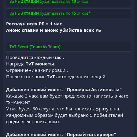
За РБ
2 стадии
будет давать по
10
очков
За РБ
3 стадии
будет давать по
15
очков*
Респаун всех РБ = 1 час
Анонс спавна и анонс убийства всех РБ
TvT Event (Team Vs Team):
Проводится каждый
час .
Награда
TvT монеты.
Ограничение экипировки .
После окончание
TvT
авто одевание вещей.
Добавлен новый ивент
:
"Проверка Активности"
Каждые 2 часа вам будет предложено написать в чате
"SHAMON"
У вас будет 60 секунд, что бы написать фразу в чат
Рандомным образом будет выбрано 5 победителей
среди всех написавших
Добавлен новый ивент: "Первый на сервере"