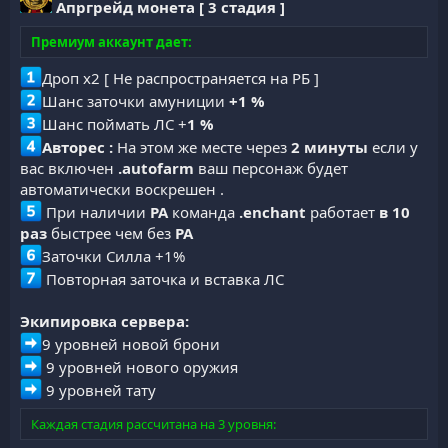
Апргрейд монета [ 3 стадия ]
Премиум аккаунт дает:
Дроп x2 [ Не распространяется на РБ ]
Шанс заточки амуниции
+1 %
Шанс поймать ЛС +
1 %
Авторес :
На этом же месте через
2
минуты
если у
вас включен
.autofarm
ваш персонаж будет
автоматически воскрешен .
При наличии
PA
команда
.enchant
работает
в 10
раз
быстрее чем без
PA
Заточки Силла +1%
Повторная заточка и вставка ЛС
Экипировка сервера:
9 уровней новой брони
9 уровней нового оружия
9 уровней тату
Каждая стадия рассчитана на 3 уровня: