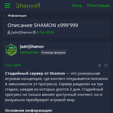
Вход
Регистрация
Информация
Описание SHAMON x999'999
А
Д
[adm]Shamon
4 Окт 2024
в
а
т
т
о
а
[adm]Shamon
р
н
Administrator
Команда форума
т
а
е
ч
м
а
4 Окт 2024
#1
ы
л
Стадийный сервер от Shamon
— это уникальная
а
игровая концепция, где контент открывается поэтапно
в зависимости от прогресса. Сервер разделен на три
стадии, каждая из которых длится 3 дня. Стадийный
прогресс не только меняет доступный контент, но и
визуально преобразует игровой мир.
Основная информация: