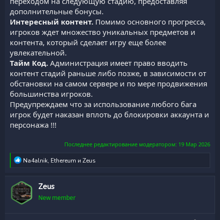
переходом на следующую стадию, предоставляя
дополнительные бонусы.
Интересный контент.
Помимо основного прогресса,
игроков ждет множество уникальных предметов и
контента, который сделает игру еще более
увлекательной.
Тайм Код.
Администрация имеет право вводить
контент стадий раньше либо позже, в зависимости от
обстановки на самом сервере и по мере продвижения
большинства игроков.
Предупреждаем что за использование любого бага
игрок будет наказан вплоть до блокировки аккаунта и
персонажа !!!​
Последнее редактирование модератором:
19 Мар 2026
Р
Na4alnik
,
Ethereum
и
Zeus
е
а
к
Zeus
ц
New member
и
и
: