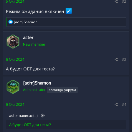
5 Окт 2024
#2
Режим ожидания включен
Р
[adm]Shamon
е
а
к
aster
ц
New member
и
и
:
8 Окт 2024
#3
А будет ОБТ для теста?
[adm]Shamon
Administrator
Команда форума
8 Окт 2024
#4
aster написал(а):
А будет ОБТ для теста?