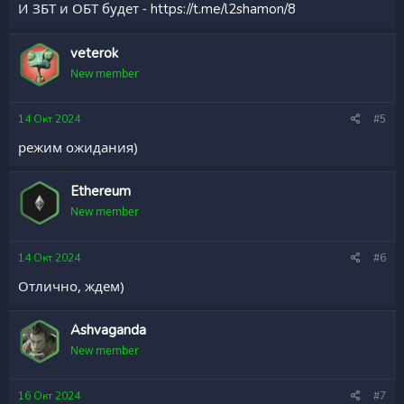
И ЗБТ и ОБТ будет -
https://t.me/l2shamon/8
veterok
New member
14 Окт 2024
#5
режим ожидания)
Ethereum
New member
14 Окт 2024
#6
Отлично, ждем)
Ashvaganda
New member
16 Окт 2024
#7