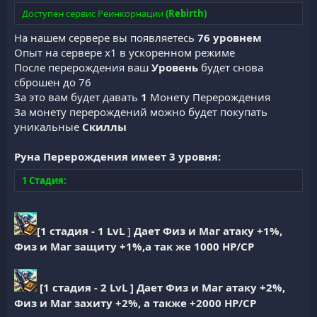
Доступен сервис Реинкорнации
(Rebirth)
На нашем сервере вы появляетесь
76 уровнем
Опыт на сервере х1 в ускоренном режиме
После перерождения ваш
Уровень
будет снова
сброшен до 76
За это вам будет давать
1
Монету Перерождения
За монету перерождений можно будет покупать
уникальные
Скиллы
Руна Перерождения имеет 3 уровня:
1 Стадия:
[1 стадия - 1 LvL
]
Дает Физ и Маг атаку +1%,
Физ и Маг защиту +1%,а так же 1000 HP/CP
[1 стадия - 2 LvL ] Дает Физ и Маг атаку +2%,
Физ и Маг захиту +2%, а также +2000 HP/CP