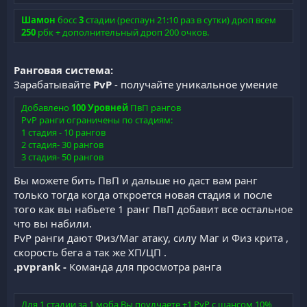
Шамон
босс
3
стадии (респаун 21:10 раз в сутки) дроп всем
250
рбк + дополнительный дроп 200 очков.
Ранговая система:
Зарабатывайте
PvP
- получайте уникальное умение
Добавлено
100 Уровней
ПвП рангов
PvP ранги ограничены по стадиям:
1 стадия - 10 рангов
2 стадия- 30 рангов
3 стадия- 50 рангов
Вы можете бить ПвП и дальше но даст вам ранг
только тогда когда откроется новая стадия и после
того как вы набьете 1 ранг ПвП добавит все остальное
что вы набили.
PvP ранги дают Физ/Маг атаку, силу Маг и Физ крита ,
скорость бега а так же ХП/ЦП .
.pvprank -
Команда для просмотра ранга
Для 1 стадии за 1 моба Вы поулчаете +1 PvP с шансом 10%