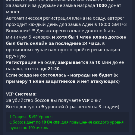
За захват и за удержание замка награда
1000
донат
монет.
Автоматическая регистрация клана на осаду, авторег
проходит каждый день для замка Аден в 18:00 GMT+3
Внимание! !!! Для автореги в клане должно быть
минимум 5 человек
и хотя бы 1 член клана должен
был быть онлайн за последние 24 часа
, в
противном случае вам нужно пройти регистрацию
вручную
Регистрация
на осаду
закрывается
за
10
мин до ее
начала, то есть
до 21:20.
Если осада не состоялась - награды не будет (к
примеру 1 клан защитников и нет атакующих)
VIP
Система:
За убийство боссов вы получаете
VIP
очки
Всего доступно
9
уровней (с расчетом на 3 стадии)
1 Стадия -
3
VIP Уровня:
С боссов дает по
10 Очков
, для повышения каждого уровня
нужно по 100 очков.