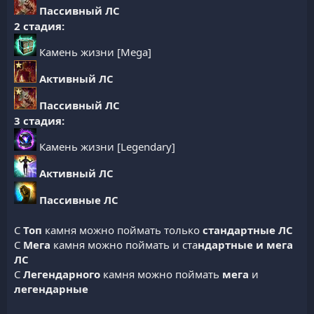
Пассивный ЛС
2 стадия:
Камень жизни [Mega]
Активный ЛС
Пассивный ЛС
3 стадия:
Камень жизни [Legendary]
Активный ЛС
Пассивные ЛС
С
Топ
камня можно поймать только
стандартные ЛС
С
Мега
камня можно поймать и ста
ндартные и мега
ЛС
С
Легендарного
камня можно поймать
мега
и
легендарные