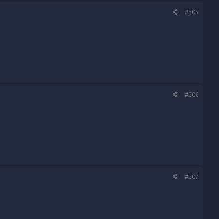
#505
#506
#507