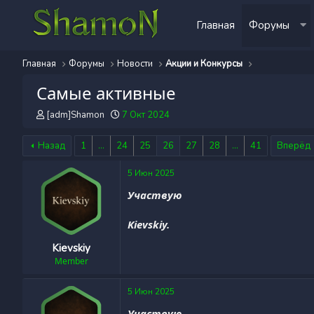
Главная
Форумы
Главная
Форумы
Новости
Акции и Конкурсы
Самые активные
А
Д
[adm]Shamon
7 Окт 2024
в
а
т
т
Назад
1
...
24
25
26
27
28
...
41
Вперёд
о
а
р
н
5 Июн 2025
т
а
е
ч
Участвую
м
а
ы
л
Kievskiy.
а
Kievskiy
Member
5 Июн 2025
Участвую