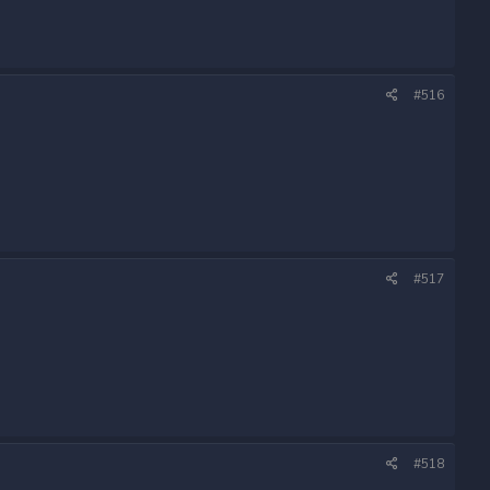
#516
#517
#518